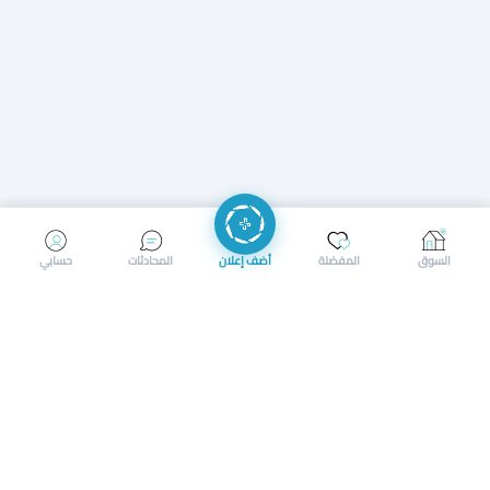
إرسال رسالة
إجراء مكالمة
السوق
المفضلة
أضف إعلان
المحادثات
حسابي