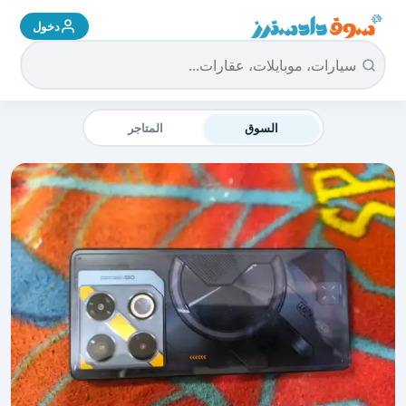
دخول
سوق دادسترز الرئيسية
السوق
المتاجر