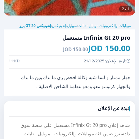
1 / 2
موبايلات وإلكترونيات
موبايل - تابلت
موبايل
إنفينيكس
إنفينيكس GT 20 برو
›
›
›
›
Infinix Gt 20 pro مستعمل
150.00 JOD
150.00 JOD
تاريخ الإعلان: 21/12/2025
111
جهاز ممتاز و لسا شبه وكالة افحص زي ما بدك وين ما بدك
والجهاز كرتونتو معو ومعو عظمة الشاحن الاصلية .
نبذة عن الإعلان
شاهد إعلان Infinix Gt 20 pro مستعمل على منصة سوق
دادسترز ضمن فئة موبايلات وإلكترونيات - موبايل - تابلت -