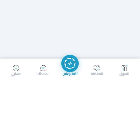
إرسال رسالة
إجراء مكالمة
السوق
المفضلة
أضف إعلان
المحادثات
حسابي