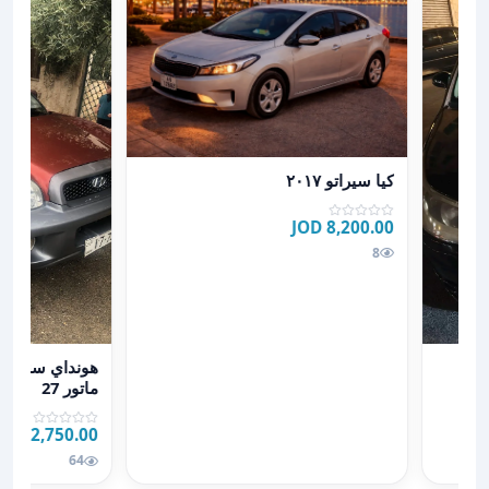
عرض تفاصيل كيا سيراتو ٢٠١٧
كيا سيراتو ٢٠١٧
8,200.00 JOD
8
عرض تفاصيل هونداي سنتافي 04
ماتور 27
2,750.00 JOD
JOD
64