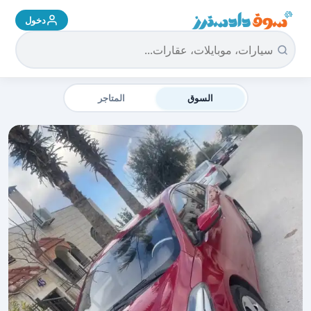
دخول
سوق دادسترز الرئيسية
السوق
المتاجر