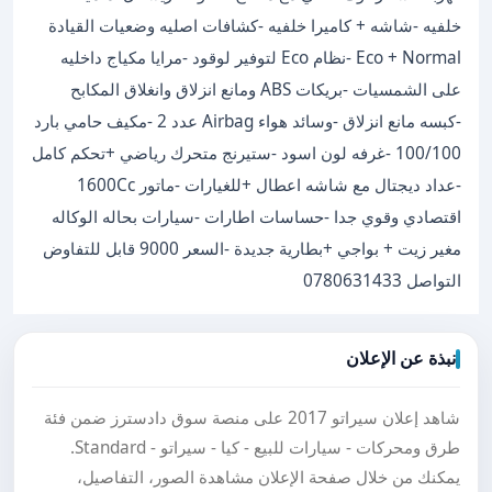
خلفيه -شاشه + كاميرا خلفيه -كشافات اصليه وضعيات القيادة
Eco + Normal -نظام Eco لتوفير لوقود -مرايا مكياج داخليه
على الشمسيات -بريكات ABS ومانع انزلاق وانغلاق المكابح
-كبسه مانع انزلاق -وسائد هواء Airbag عدد 2 -مكيف حامي بارد
100/100 -غرفه لون اسود -ستيرنج متحرك رياضي +تحكم كامل
-عداد ديجتال مع شاشه اعطال +للغيارات -ماتور 1600Cc
اقتصادي وقوي جدا -حساسات اطارات -سيارات بحاله الوكاله
مغير زيت + بواجي +بطارية جديدة -السعر 9000 قابل للتفاوض
التواصل 0780631433
نبذة عن الإعلان
شاهد إعلان سيراتو 2017 على منصة سوق دادسترز ضمن فئة
طرق ومحركات - سيارات للبيع - كيا - سيراتو - Standard.
يمكنك من خلال صفحة الإعلان مشاهدة الصور، التفاصيل،