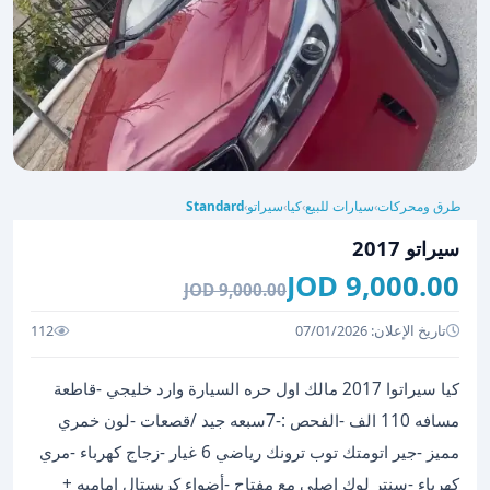
طرق ومحركات
سيارات للبيع
كيا
سيراتو
Standard
›
›
›
›
سيراتو 2017
9,000.00 JOD
9,000.00 JOD
تاريخ الإعلان: 07/01/2026
112
كيا سيراتوا 2017 مالك اول حره السيارة وارد خليجي -قاطعة
مسافه 110 الف -الفحص :-7سبعه جيد /قصعات -لون خمري
مميز -جير اتومتك توب ترونك رياضي 6 غيار -زجاج كهرباء -مري
كهرباء -سنتر لوك اصلي مع مفتاح -أضواء كريستال اماميه +