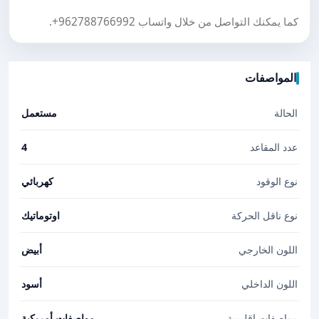
كما يمكنك التواصل من خلال واتساب
+962788766992
.
المواصفات
الحالة
مستعمل
عدد المقاعد
4
نوع الوقود
كهربائي
نوع ناقل الحركة
اوتوماتيك
اللون الخارجي
أبيض
اللون الداخلي
أسود
مواصفات إقليمية
مواصفات أمريكية