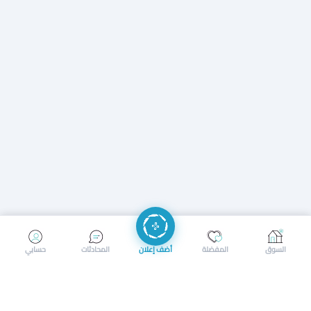
إرسال رسالة
إجراء مكالمة
السوق
المفضلة
أضف إعلان
المحادثات
حسابي