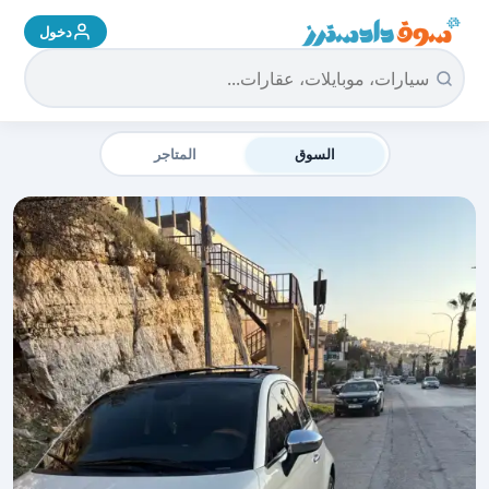
دخول
سوق دادسترز الرئيسية
السوق
المتاجر