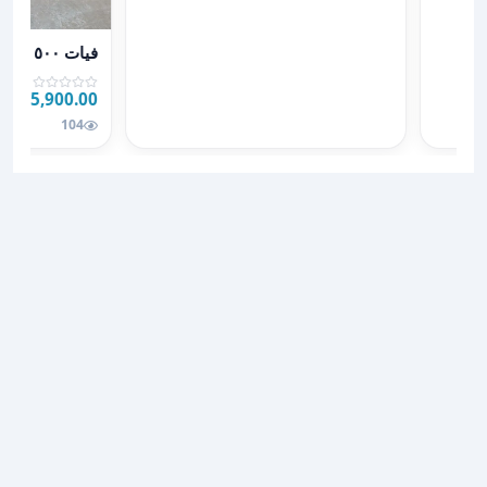
عرض تفاصيل فيات
فيات ٥٠٠
5,900.00 JOD
JOD
104