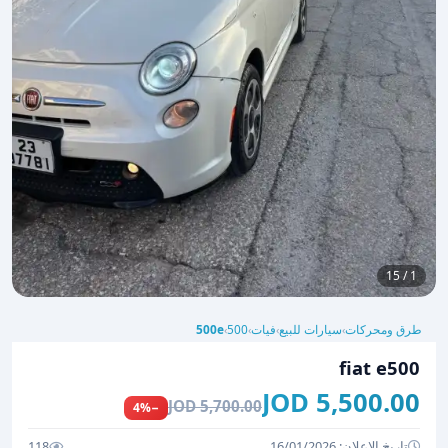
1 / 15
طرق ومحركات
سيارات للبيع
فيات
500
500e
›
›
›
›
fiat e500
5,500.00 JOD
5,700.00 JOD
−4%
تاريخ الإعلان: 16/01/2026
118