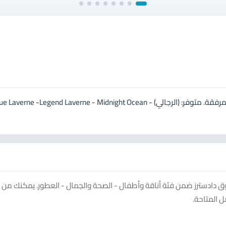
مجموعة عطور من ماركة لافيرن السعودية، والانواع حسب الصور المرفقة. متوفر: (الرجالي) - averne -Legend Laverne - Midnight Ocean
دادسترز ضمن فئة أناقة وأطفال - الصحة والجمال - العطور. يمكنك من 
 المتاحة.