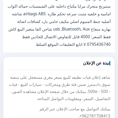
ستيرنج متحرك مرايا مكياج داخليه على الشمسيات حماله اكواب
اماميه و خلفيه مثبت سرعه تحكم طاره ‏ ABS ‏airbags شاشه
أصليه جنط المنيوم اصلي مكيف حامي بارد كشافات اضائة
نهاريه منفاخ ‏usb ,Bluetooth, Aux شاحن الفا متغير البيع كاش
فقط السعر: 4000 قابل للتفاوض الاتصال للجادين فقط
0795436740 لا اتابع التعليقات الموقع السلط
نبذة عن الإعلان
شاهد إعلان فيات نظيفه للبيع بسعر مغري مستعجل على منصة
سوق دادسترز ضمن فئة طرق ومحركات - سيارات للبيع - فيات
- 500 - 500e. يمكنك من خلال صفحة الإعلان مشاهدة الصور،
التفاصيل، السعر، ومعلومات التواصل المتاحة.
يمكنك التواصل مع صاحب الإعلان عبر الرقم
.
+962781708413