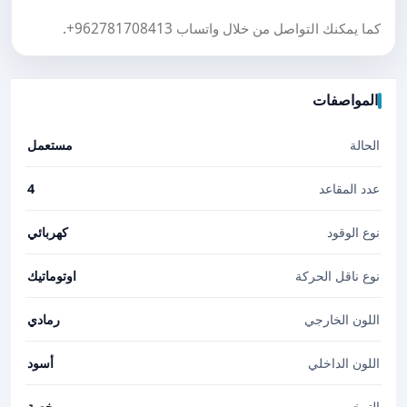
كما يمكنك التواصل من خلال واتساب
+962781708413
.
المواصفات
الحالة
مستعمل
عدد المقاعد
4
نوع الوقود
كهربائي
نوع ناقل الحركة
اوتوماتيك
اللون الخارجي
رمادي
اللون الداخلي
أسود
الترخيص
مرخصة