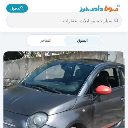
دخول
سوق دادسترز الرئيسية
السوق
المتاجر