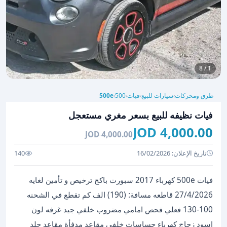
1 / 8
طرق ومحركات
سيارات للبيع
فيات
500
500e
›
›
›
›
فيات نظيفه للبيع بسعر مغري مستعجل
4,000.00 JOD
4,000.00 JOD
تاريخ الإعلان: 16/02/2026
140
فيات 500e كهرباء 2017 سبورت باكج ترخيص و تأمين لغايه
27/4/2026 قاطعه مسافة: (190) الف كم تقطع في الشحنه
100-130 فعلي فحص امامي مضروب خلفي جيد غرفه لون
اسود زجاج كهرباء حساسات خلفي مقاعد مدفأة مقاعد جلد