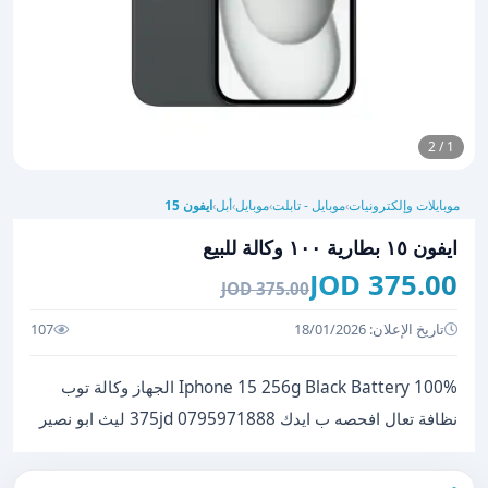
1 / 2
موبايلات وإلكترونيات
موبايل - تابلت
موبايل
أبل
ايفون 15
›
›
›
›
ايفون ١٥ بطارية ١٠٠ وكالة للبيع
375.00 JOD
375.00 JOD
تاريخ الإعلان: 18/01/2026
107
Iphone 15 256g Black Battery 100% الجهاز وكالة توب
نظافة تعال افحصه ب ايدك 375jd 0795971888 ليث ابو نصير