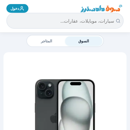
دخول
سوق دادسترز الرئيسية
السوق
المتاجر