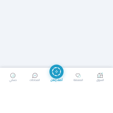
إرسال رسالة
إجراء مكالمة
السوق
المفضلة
أضف إعلان
المحادثات
حسابي