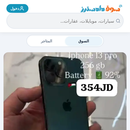
دخول
سوق دادسترز الرئيسية
السوق
المتاجر