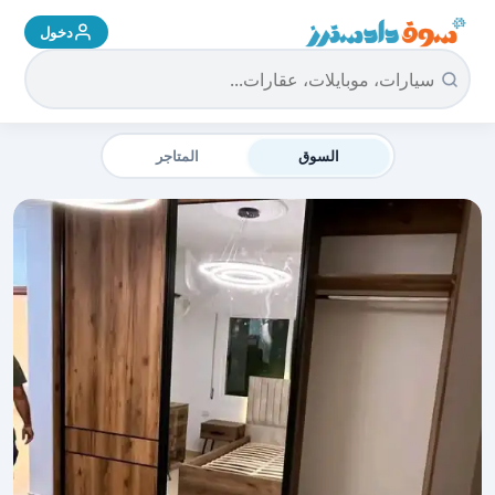
دخول
سوق دادسترز الرئيسية
السوق
المتاجر