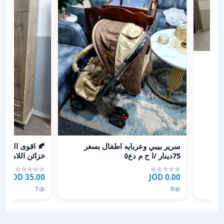
عرض تفاصيل سرير بيبي وعربايه اطفال بسعر 75دينار /ا ح م دع٥
عرض تفاصيل 🍂 اقوى العروض
سرير بيبي وعربايه اطفال بسعر
75دينار /ا ح م دع٥
بضاعتنا مكفول
35.00 JOD
0.00 JOD
7
8