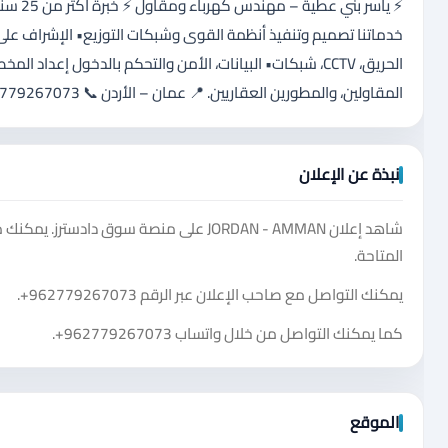
⚡ ياسر
الحريق، CCTV، شبكات• البيانات، الأمن والتحكم بالدخول إعدا
المقاولين، والمطورين العقاريين. 📍 عمان – الأردن 📞 0779267073 | ✉️ yaser75aa@gmail.com
نبذة عن الإعلان
شاهد إعلان JORDAN - AMMAN على منصة سوق
المتاحة.
يمكنك التواصل مع صاحب الإعلان عبر الرقم
+962779267073
.
كما يمكنك التواصل من خلال واتساب
+962779267073
.
الموقع