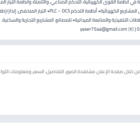
 بني عطية – مهندس كهرباء ومقاول ⚡ خبرة أكثر من 25 سنة في أنظمة القوى الكهربائية، التحكم الصناعي، والأتمتة، وأنظمة التي
خدماتنا تصميم وتنفيذ أنظمة القوى وشبكات التوزيع• الإشراف على المشاريع الكهربائية• أنظمة التحكم PLC – DCS• التيار المنخفض
د المخططات التنفيذية والمتابعة الميدانية• للمصانع، المشاريع التجارية والسكنية،
 دادسترز. يمكنك من خلال صفحة الإعلان مشاهدة الصور، التفاصيل، السعر، ومعلومات التو