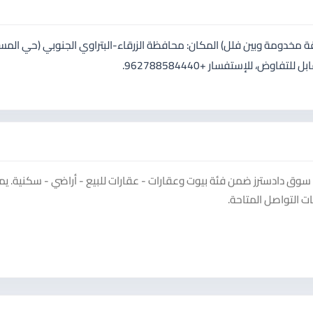
 أرض للبيع قوشان مستقل، رقم القطعة 5106 (منطقة مخدومة وبين فلل) المكان: محافظة الزرقاء-البتراوي الجنوبي (حي ال
الأرض على شارعين مساحة الأرض 968 متر مربع مطلوب 106 ألف قابل للتفاوض، للإستفسار +962788584440.
سوق دادسترز ضمن فئة بيوت وعقارات - عقارات للبيع - أراضي - سكنية. ي
 التواصل المتاحة.