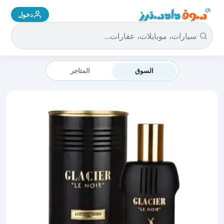
دخول
سوق دادسترز الرئيسية
السوق
المتاجر