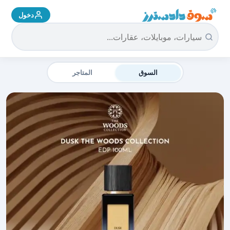
دخول
سوق دادسترز الرئيسية
السوق
المتاجر