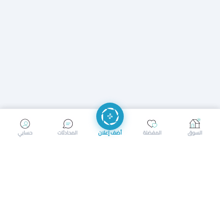
إرسال رسالة
إجراء مكالمة
السوق
المفضلة
أضف إعلان
المحادثات
حسابي