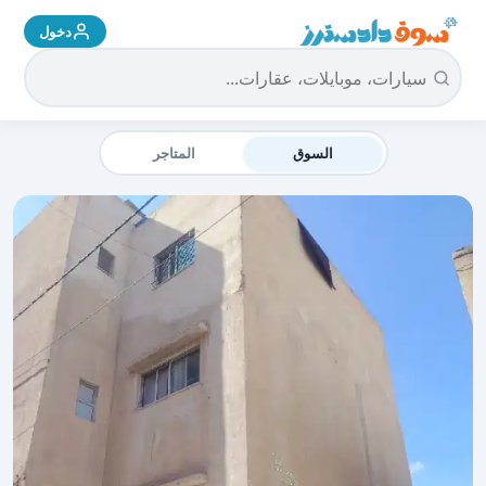
دخول
سوق دادسترز الرئيسية
السوق
المتاجر