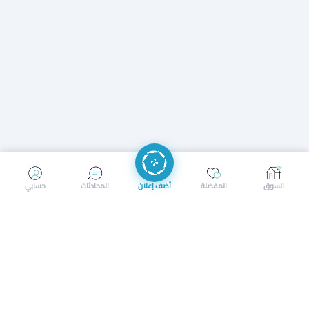
إرسال رسالة
إجراء مكالمة
السوق
المفضلة
أضف إعلان
المحادثات
حسابي