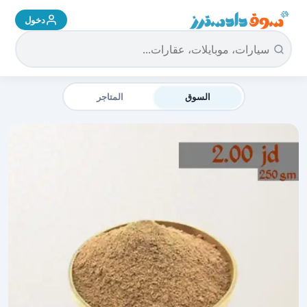
دخول
سوق دادسترز الرئيسية
السوق
المتاجر