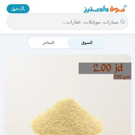
دخول
سوق دادسترز الرئيسية
السوق
المتاجر