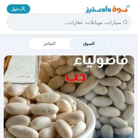
دخول
سوق دادسترز الرئيسية
السوق
المتاجر