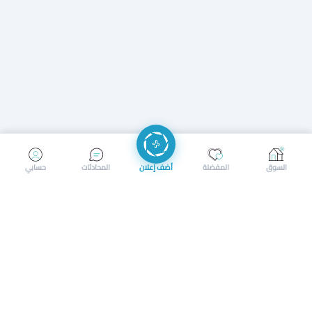
إرسال رسالة
إجراء مكالمة
السوق
المفضلة
أضف إعلان
المحادثات
حسابي