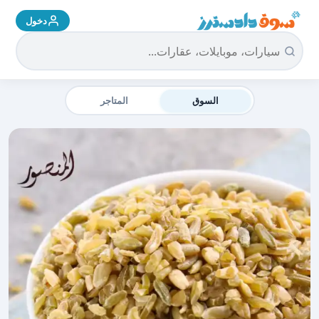
دخول
سوق دادسترز الرئيسية
السوق
المتاجر