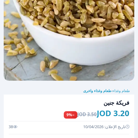
طعام وغذاء
طعام وغذاء واخرى
›
فريكة جنين
3.20 JOD
3.50 JOD
−9%
تاريخ الإعلان: 10/04/2026
38