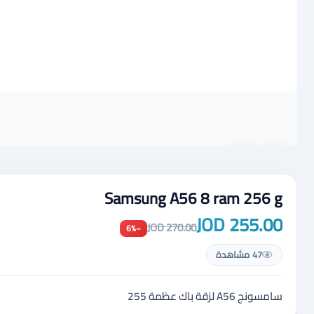
Samsung A56 8 ram 256 g
255.00 JOD
270.00 JOD
−6%
47 مشاهدة
سامسونج A56 لزقة باك عظمة 255