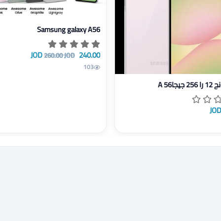
عرض تفاصيل Samsung galaxy A56
Samsung galaxy A56
240.00 JOD
260.00 JOD
103
سونج 12 را 256 جيجاA 56
يجاA 56