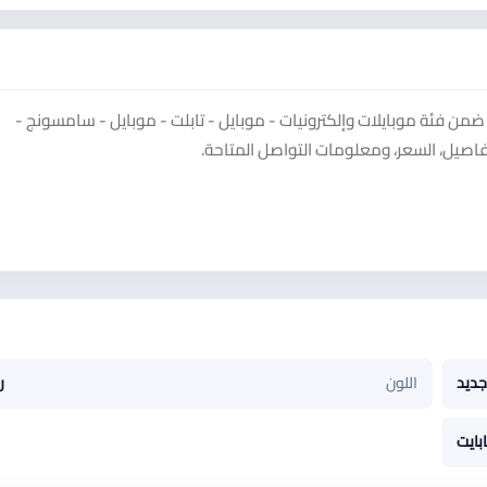
Sa على منصة سوق دادسترز ضمن فئة موبايلات وإلكترونيات - موبايل - تابلت - موبايل - سامسونج -
جديد
اللون
ر