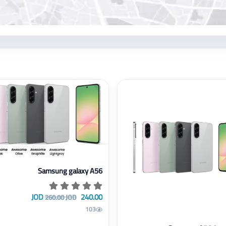
عرض تفاصيل Samsung galaxy A56
Samsung galaxy A56
240.00 JOD
260.00 JOD
103
Samsung A56