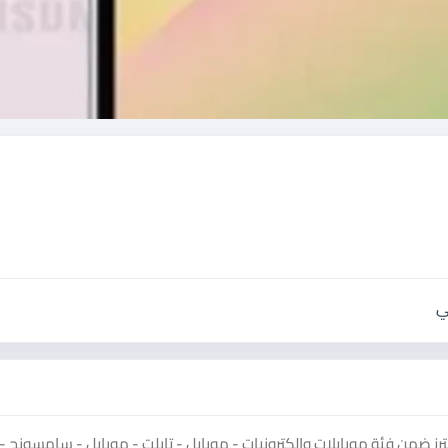
ي
يجاA 56 على منصة سوق دادسترز ضمن فئة موبايلات وإلكترونيات - موبايل - تابلت - موبايل - سامسونج -