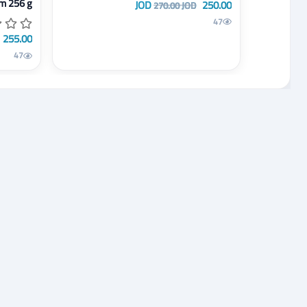
A56 8 ram 256 g
250.00 JOD
270.00 JOD
47
255.00 JOD
47