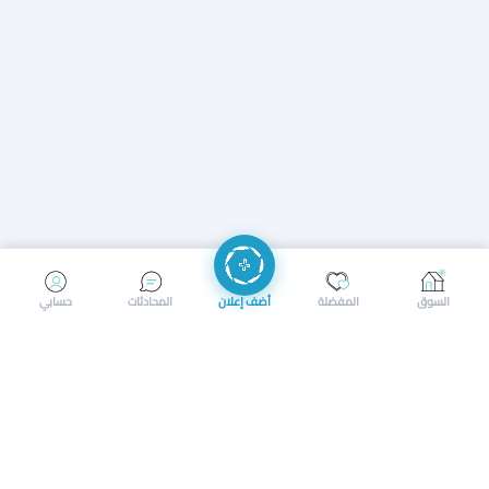
إرسال رسالة
إجراء مكالمة
السوق
المفضلة
أضف إعلان
المحادثات
حسابي