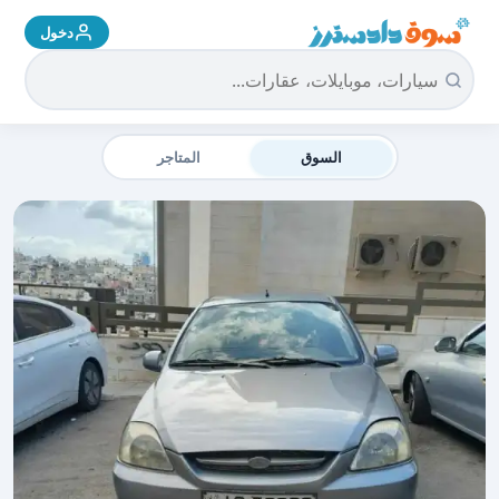
دخول
سوق دادسترز الرئيسية
السوق
المتاجر