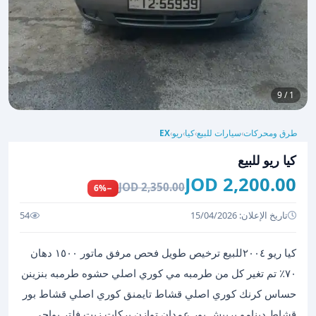
1 / 9
طرق ومحركات
سيارات للبيع
كيا
ريو
EX
›
›
›
›
كيا ريو للبيع
2,200.00 JOD
2,350.00 JOD
−6%
تاريخ الإعلان: 15/04/2026
54
كيا ريو ٢٠٠٤للبيع ترخيص طويل فحص مرفق ماتور ١٥٠٠ دهان
٧٠٪؜ تم تغير كل من طرمبه مي كوري اصلي حشوه طرمبه بنزينن
حساس كرنك كوري اصلي قشاط تايمنق كوري اصلي قشاط بور
قشاط دينامو بربيش بور عمدان توازن بركات زيت فلتر بواجي