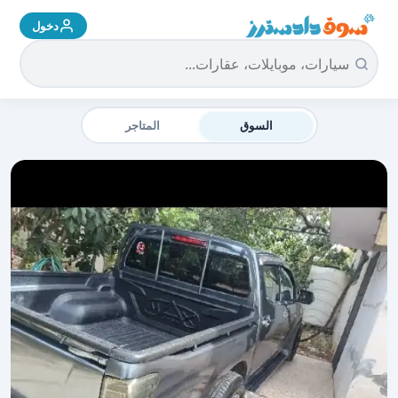
دخول
سوق دادسترز الرئيسية
السوق
المتاجر