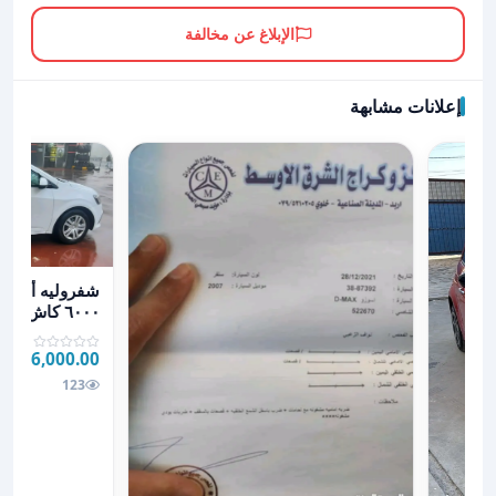
الإبلاغ عن مخالفة
إعلانات مشابهة
عرض تفاصيل شفروليه أفيو 2018
٦٠٠٠ كاش
6,000.00 JOD
123