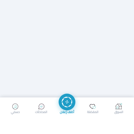
إرسال رسالة
إجراء مكالمة
السوق
المفضلة
أضف إعلان
المحادثات
حسابي