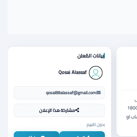
بيانات المُعلن
Qosai Alassaf
qosai88alassaf@gmail.com
ى
 السيارة بيع اقساط دفعة 1500 دينار و الاقساط 150 دينار بتطلع عليك 4000 دينار كامل مكمل السيارة محتاجة ماتور نظيف 1800
مشاركة هذا الإعلان
اب او
بدون تقييم