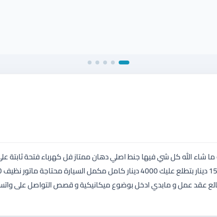
لة مكملة ما شاء الله كل شي فيها جنط اصلي دهان ممتاز فل كهرباء فتحة ثابتة عل
الطريق اقتصادية
ي طالع عقد عمل و مابدي ادخل بوضوع ميكانيكية و قصص التواصل على واتس