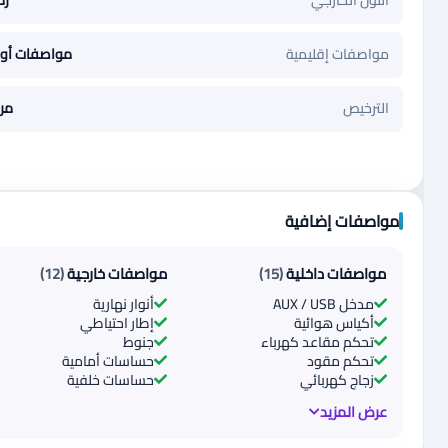
اللون الخارجي
رم
مواصفات إقليمية
مواصفات أور
الترخيص
مر
مواصفات إضافية
مواصفات داخلية
(15)
مواصفات خارجية
(12)
مدخل AUX / USB
أنوار نهارية
أكياس هوائية
إطار احتياطي
تحكم مقاعد كهرباء
جنوط
تحكم مقود
حساسات أمامية
زجاج كهربائي
حساسات خلفية
عرض المزيد