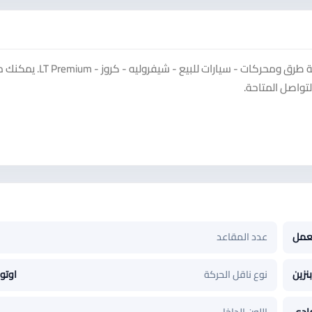
شاهد إعلان شفر ليه كروز 2010 على منصة سوق دادسترز ضمن فئة طرق ومحركات - سيارات للبيع - شيفروليه - 
تواصل المتاحة.
عمل
عدد المقاعد
بنزين
نوع ناقل الحركة
اوتو