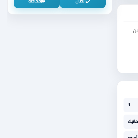
اتصال
محادثة
كروز - LT Premium. يمكنك من
1
ماتيك