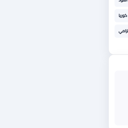
أسود
كوريا
لزامي