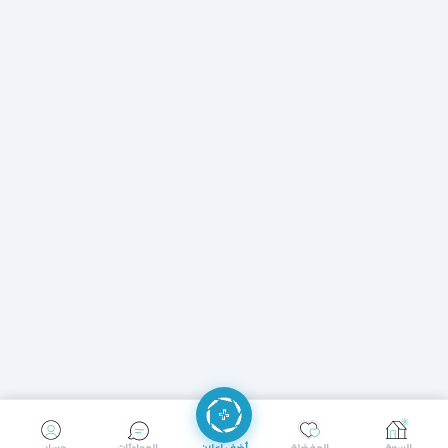
إرسال رسالة
إجراء مكالمة
السوق
المفضلة
أضف إعلان
المحادثات
حسابي