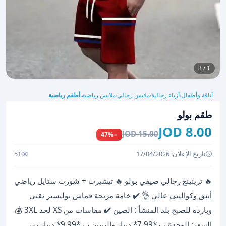
1 / 3
أناقة وأطفال
أزياء رجالية
ملابس رجالي
ملابس رياضية
أطقم رياضية
›
›
›
›
طقم بولو
8.00 JOD
15.00 JOD
−47%
تاريخ الإعلان: 17/04/2026
51
🔥 ترينينغ رجالي صيفي بولو 🔥 تيشيرت + شورت ستايل رياضي
أنيق وكواليتي عالي 👌 ✔️ خامة مريحة قماش بوليستر تقني
وباردة للصبح بلد المنشأ : الصين ✔️ مقاسات من XS لحد 3XL 💰
السعر: الوحدة ب *7,99* دينار والتنتين ب *9,99* دينار بس