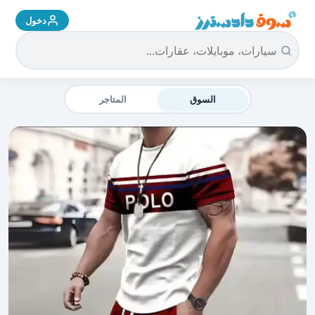
دخول
سوق دادسترز الرئيسية
السوق
المتاجر