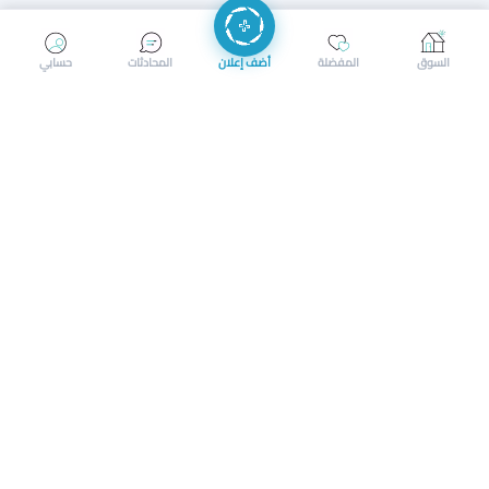
إرسال رسالة
إجراء مكالمة
السوق
المفضلة
أضف إعلان
المحادثات
حسابي
سوق محلي ذكي لبيع وشراء كل شيء. تسجيل المتاجر، إعلانات
بالصور، تصفّح حسب الفئات والموقع، وإشعارات بالعروض القريبة
حمل التطبيق الآن
تحميل تطبيق سوق دادسترز من App Store
تحميل تطبيق سوق دادسترز من 