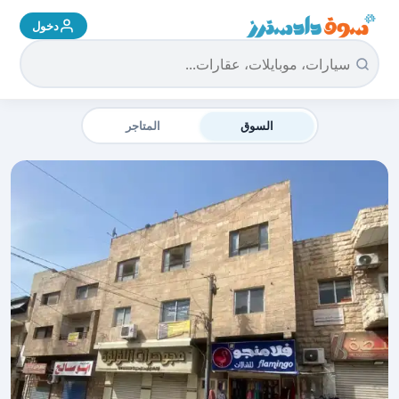
دخول
سوق دادسترز الرئيسية
السوق
المتاجر