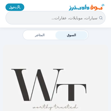
دخول
سوق دادسترز الرئيسية
السوق
المتاجر