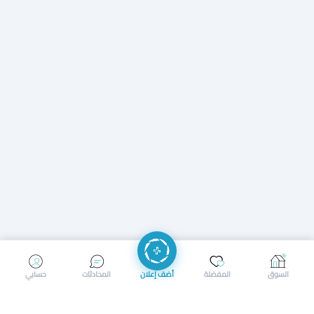
إرسال رسالة
إجراء مكالمة
السوق
المفضلة
أضف إعلان
المحادثات
حسابي