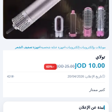
موبايلات وإلكترونيات
إلكترونيات
اجهزة عناية شخصية
اجهزة تصفيف الشعر
›
›
›
تولاي
10.00 JOD
25.00 JOD
−60%
تاريخ الإعلان: 20/04/2026
42
كتير ممتاز
نبذة عن الإعلان