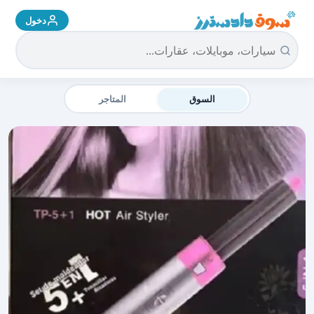
دخول
سوق دادسترز الرئيسية
السوق
المتاجر