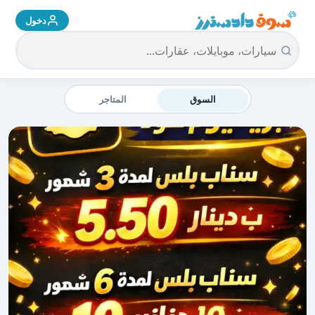
دخول
سوق دادسترز الرئيسية
السوق
المتاجر