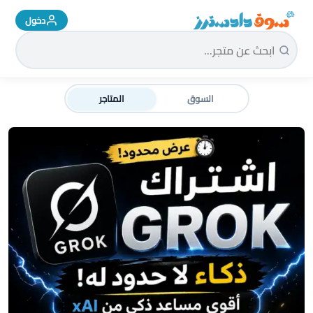
دخول
سوق دادسترز الرئيسية
السوق
المتاجر