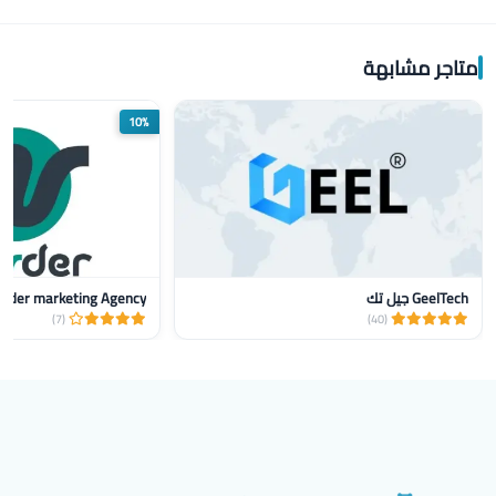
متاجر مشابهة
10%
GeelTech جيل تك
nder marketing Agency
(7)
(40)