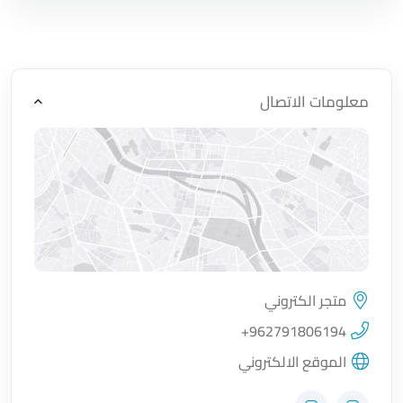
معلومات الاتصال
متجر الكتروني
اضغط لتحميل الموقع
+962791806194
الموقع الالكتروني