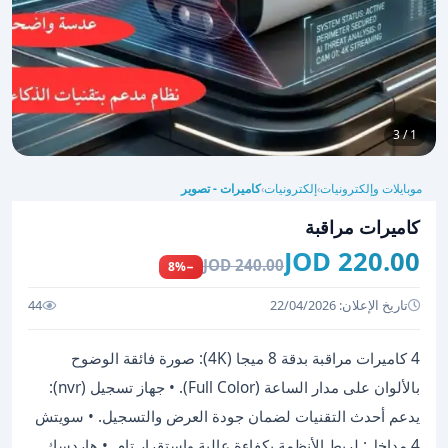
1 / 3
موبايلات وإلكترونيات
إلكترونيات
كاميرات - تصوير
›
›
كاميرات مراقبة
220.00 JOD
240.00 JOD
−8%
تاريخ الإعلان: 22/04/2026
44
4 كاميرات مراقبة بدقة 8 ميجا (4K): صورة فائقة الوضوح
بالألوان على مدار الساعة (Full Color). • جهاز تسجيل (nvr):
يدعم أحدث التقنيات لضمان جودة العرض والتسجيل. • سويتش
4 مداخل: لربط الأنظمة بكفاءة عالية واستقرار تام. • هاردسك