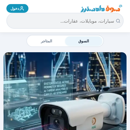
دخول
سوق دادسترز الرئيسية
السوق
المتاجر