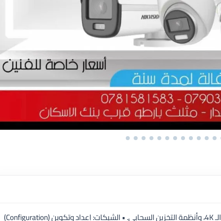
أنظمة المراقبة: خبرة عميقة في كاميرات IP، تقنيات الـ 4K، وأنظمة التخزين السحابي. • الشبكات: إعداد وتكوين (Configuration)