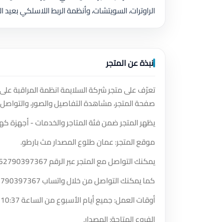
الراوترات، السويتشات، وأنظمة الربط اللاسلكي بعيد ا
نبذة عن المتجر
تعرّف على متجر شركة السلايمة انظمة المراقبة على
صفحة المتجر، مشاهدة التفاصيل والصور، والتواصل 
يظهر المتجر ضمن فئة المتاجر والخدمات - أجهزة كهربا
موقع المتجر: عمان طلوع المصدار مث بارطو.
يمكنك التواصل مع المتجر عبر الرقم
62790397367
كما يمكنك التواصل من خلال واتساب
2790397367
أوقات العمل: جميع أيام الأسبوع من الساعة 10:37 صباحًا حتى الساعة 11:02 مساءً.
الفروع المتاحة: المصدار.