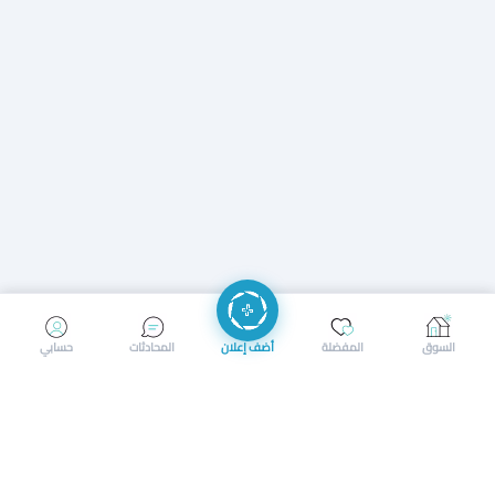
إرسال رسالة
إجراء مكالمة
السوق
المفضلة
أضف إعلان
المحادثات
حسابي