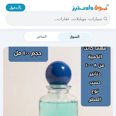
دخول
سوق دادسترز الرئيسية
السوق
المتاجر