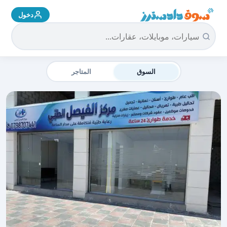
دخول
سوق دادسترز الرئيسية
السوق
المتاجر