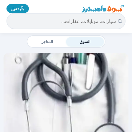
دخول
سوق دادسترز الرئيسية
السوق
المتاجر