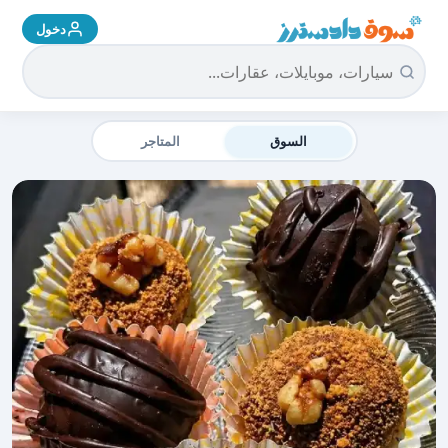
دخول
سوق دادسترز الرئيسية
السوق
المتاجر