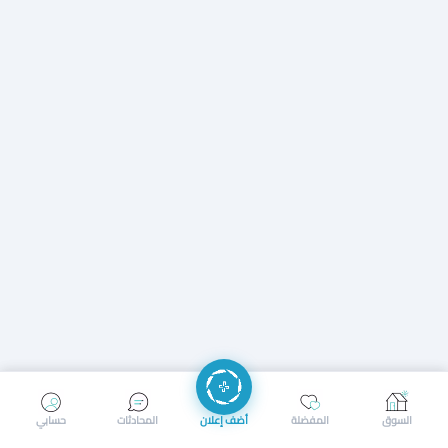
إرسال رسالة
إجراء مكالمة
السوق
المفضلة
أضف إعلان
المحادثات
حسابي