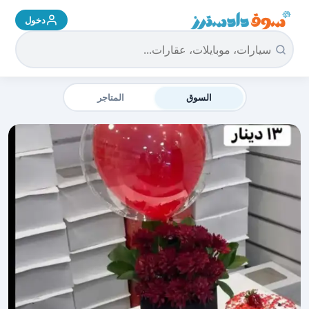
دخول
سوق دادسترز الرئيسية
السوق
المتاجر