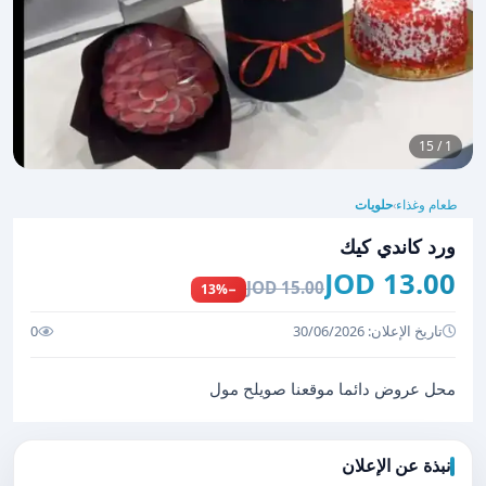
1 / 15
طعام وغذاء
حلويات
›
ورد كاندي كيك
13.00 JOD
15.00 JOD
−13%
تاريخ الإعلان: 30/06/2026
0
محل عروض دائما موقعنا صويلح مول
نبذة عن الإعلان