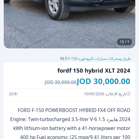
1 / 15
طرق ومحركات
سيارات للبيع
فورد
F-150
XLT
›
›
›
›
fordf 150 hybrid XLT 2024
30,000.00 JOD
30,000.00 JOD
تاريخ الإعلان: 10/05/2026
32
FORD F-150 POWERBOOST HYBRID FX4 OFF ROAD
2024 هايبرد Engine: Twin-turbocharged 3.5-liter V-6 1.5
kWh lithium-ion battery with a 41-horsepower motor
400 hp Fuel economy: (25 mpg/9.41 liters per 100