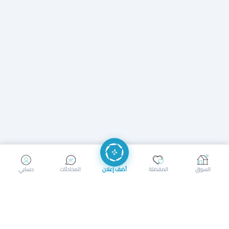
إرسال رسالة
إجراء مكالمة
السوق
المفضلة
أضف إعلان
المحادثات
حسابي