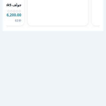
عرض تفاصيل جولف mk5
جولف mk5 للبيع
6,200.00 JOD
JOD
62