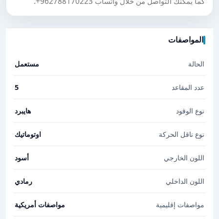
كما يمكنك التواصل من خلال واتساب
+962788170223
.
المواصفات
الحالة
مستعمل
عدد المقاعد
5
نوع الوقود
هايبرد
نوع ناقل الحركة
اوتوماتيك
اللون الخارجي
أسود
اللون الداخلي
رمادي
مواصفات إقليمية
مواصفات أمريكية