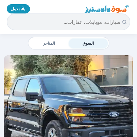
دخول
سوق دادسترز الرئيسية
السوق
المتاجر