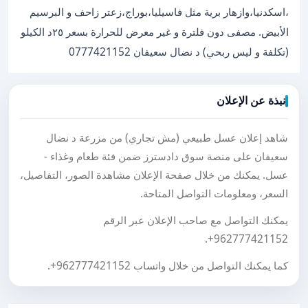
،اسكدنيا،وازهار برية مثل فاسيليا،بوراج،زعتر زاحف و البرسيم
الأبيض. مصفى دون فلترة و غير معرض للحرارة بسعر ٢٥د الكيلو
(تكلفة و ليس ربحي) د نضال سعيفان 0777421152
نبذة عن الإعلان
شاهد إعلان عسل طبيعي (مش تجاري) من مزرعة د نضال
سعيفان على منصة سوق دادسترز ضمن فئة طعام وغذاء -
عسل. يمكنك من خلال صفحة الإعلان مشاهدة الصور، التفاصيل،
السعر، ومعلومات التواصل المتاحة.
يمكنك التواصل مع صاحب الإعلان عبر الرقم
.
+962777421152
كما يمكنك التواصل من خلال واتساب
+962777421152
.