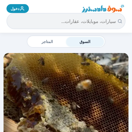
دخول
سوق دادسترز الرئيسية
السوق
المتاجر