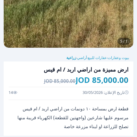
1 / 5
بيوت وعقارات
عقارات للبيع
أراضي
زراعية
›
›
›
ارض مميزة من اراضي اربد / ام قيس
85,000.00 JOD
85,000.00 JOD
تاريخ الإعلان: 30/05/2026
14
قطعة ارض بمساحة ١٠ دونمات من اراضي اربد / ام قيس
مرسوم عليها شارعين (واجهتين للقطعة) الكهرباء قريبة منها
تصلح للزراعة او لبناء مزرعة خاصة