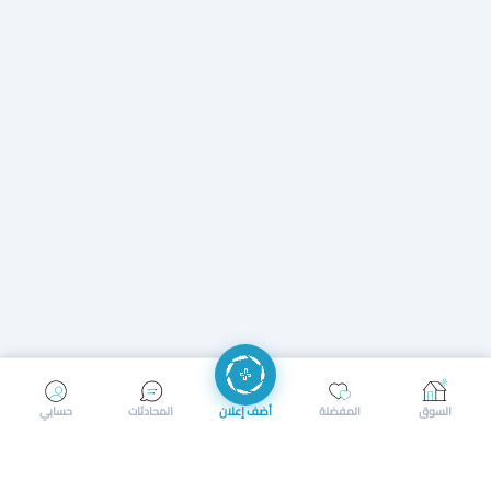
إرسال رسالة
إجراء مكالمة
السوق
المفضلة
أضف إعلان
المحادثات
حسابي