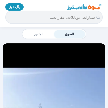
دخول
سوق دادسترز الرئيسية
السوق
المتاجر