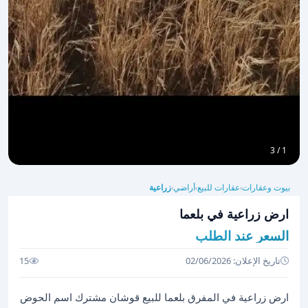
1 / 3
بيوت وعقارات
عقارات للبيع
أراضي
زراعية
›
›
›
ارض زراعية في بلعما
السعر عند الطلب
تاريخ الإعلان: 02/06/2026
15
ارض زراعية في المفرق بلعما للبيع قوشان مشترك اسم الحوض