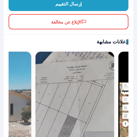
إرسال التقييم
الإبلاغ عن مخالفة
إعلانات مشابهة
ع معا او واحده