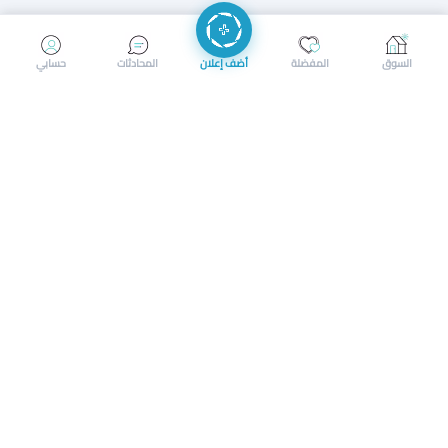
إرسال رسالة
إجراء مكالمة
السوق
المفضلة
أضف إعلان
المحادثات
حسابي
سوق محلي ذكي لبيع وشراء كل شيء. تسجيل المتاجر، إعلانات
بالصور، تصفّح حسب الفئات والموقع، وإشعارات بالعروض القريبة
حمل التطبيق الآن
تحميل تطبيق سوق دادسترز من App Store
تحميل تطبيق سوق دادسترز من 