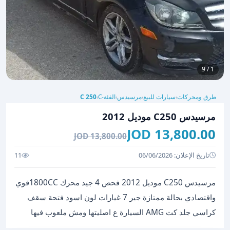
1 / 9
طرق ومحركات
سيارات للبيع
مرسيدس
الفئة-C
C 250
›
›
›
›
مرسيدس C250 موديل 2012
13,800.00 JOD
13,800.00 JOD
تاريخ الإعلان: 06/06/2026
11
مرسيدس C250 موديل 2012 فحص 4 جيد محرك 1800CCقوي
واقتصادي بحالة ممتازة جير 7 غيارات لون اسود فتحة سقف
كراسي جلد كت AMG السيارة ع اصليتها ومش ملعوب فيها