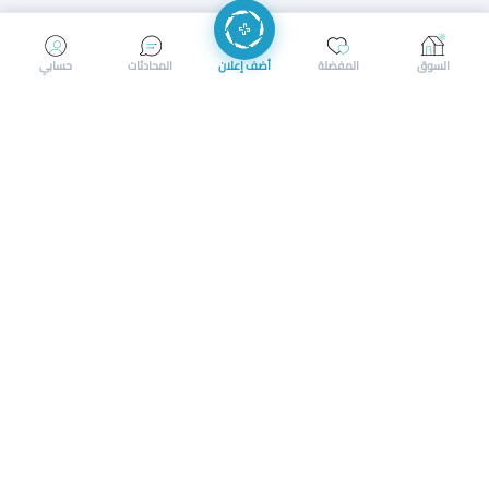
إرسال رسالة
إجراء مكالمة
السوق
المفضلة
أضف إعلان
المحادثات
حسابي
سوق محلي ذكي لبيع وشراء كل شيء. تسجيل المتاجر، إعلانات
بالصور، تصفّح حسب الفئات والموقع، وإشعارات بالعروض القريبة
حمل التطبيق الآن
تحميل تطبيق سوق دادسترز من App Store
تحميل تطبيق سوق دادسترز من 