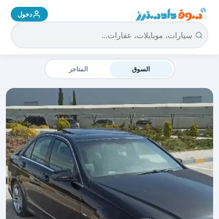
دخول
سوق دادسترز الرئيسية
السوق
المتاجر