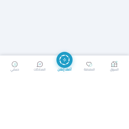
إرسال رسالة
إجراء مكالمة
السوق
المفضلة
أضف إعلان
المحادثات
حسابي