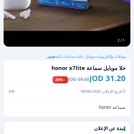
1 / 2
موبايلات وإلكترونيات
موبايل - تابلت
ساعات ذكية
هونور
›
›
›
حلا موبايل سماعة honor x7lite
31.20 JOD
39.00 JOD
−20%
تاريخ الإعلان: 09/06/2026
3
سماعة honor
نبذة عن الإعلان