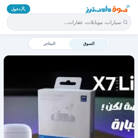
دخول
سوق دادسترز الرئيسية
السوق
المتاجر