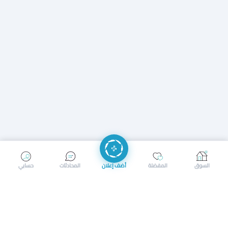
إرسال رسالة
إجراء مكالمة
السوق
المفضلة
أضف إعلان
المحادثات
حسابي