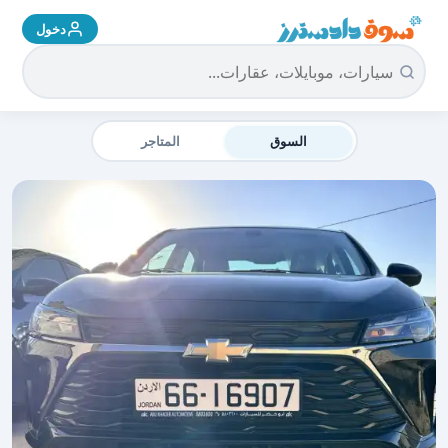
دخول
سوق دادسترز الرئيسية
السوق
المتاجر