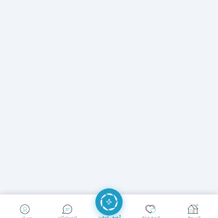
إرسال رسالة
إجراء مكالمة
السوق
المفضلة
أضف إعلان
المحادثات
حسابي