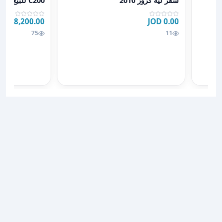
دثه
شفر ليه كروز 2010
C200 للبيع
8,200.00 JOD
0.00 JOD
JOD
75
11