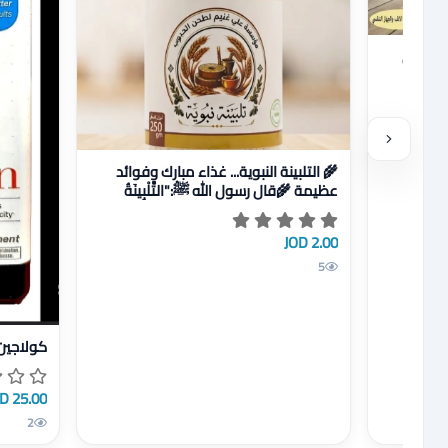
 مغذي وعلاجي وطبيعي
وطبيعي
عرض تفاصيل 🌾 التلبينة النبوية... غذاء مبارك وفوائد عظيمة 
🌾 التلبينة النبوية... غذاء مبارك وفوائد
عظيمة 🌾قال رسول الله ﷺ:"التَّلْبِينَةُ
مُجِمَّةٌ لِفُ
2.00 JOD
5
عرض تفاص
كولاجين
25.00 JOD
2