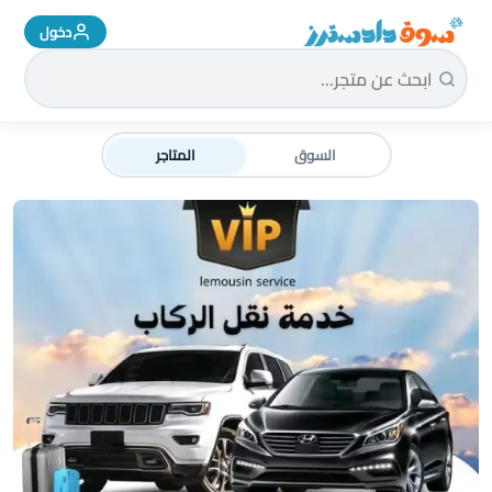
دخول
سوق دادسترز الرئيسية
السوق
المتاجر