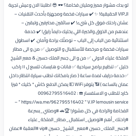
لو بدك مشوار مميز ومليان فخامة؟ 🕶️ 😎 اطلبنا الان وعيش تجربة
الـVIP الحقيقية! ✨ ✔️ سيارات فخمة ومجهزة بأحدث التقنيات –
عشان راحتك فوق كل شيء! ✔️ سائقين محترفين ولبقين –
عندهم من الذوق والخبرة اللي يخليك دايماً رايق! ✔️ خدمة
استثنائية من الباب إلى الباب – نوصلّك براحة وأمان. ✔️ اسطول
سيارات فخمة و مرخصة للأستقبال و التوصيل ✅ من و الى مطار
الملكة علياء الدولي ✅ من و الى جسر الملك حسين & معبر الشيخ
خليل ✅ تنظيم برامج سياحية ✅ فانات و هايسات تتسع ل ١١ راكب
✅خدمة درايف لمدة ساعة ( صار بامكانك تطلب سيارة انتظار داخل
عمان بالساعه ) 📶 يتوفر WiFi 💵 يمكن الدفع كاش * كليك * فيزا
كارد للطلب و الاستفسار ☎️ : 00962795516402
https://wa.me/962795516402 " V.IP lemousin service " –
الفخامة والراحة في كل مشوار! 🏆🚗 #وصلني_بسرعة
#راحتك_أهم #توصيل_استقبال_مطار_الملكة_علياء
#جسر_الملك_حسين #معبر_الشيخ_حسين #vip #العقبة #عمان