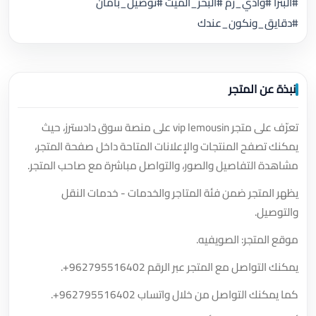
#البترا #وادي_رم #البحر_الميت #توصيل_بأمان
#دقايق_ونكون_عندك
نبذة عن المتجر
تعرّف على متجر vip lemousin على منصة سوق دادسترز، حيث
يمكنك تصفح المنتجات والإعلانات المتاحة داخل صفحة المتجر،
مشاهدة التفاصيل والصور، والتواصل مباشرة مع صاحب المتجر.
يظهر المتجر ضمن فئة المتاجر والخدمات - خدمات النقل
والتوصيل.
موقع المتجر: الصويفيه.
يمكنك التواصل مع المتجر عبر الرقم
+962795516402
.
كما يمكنك التواصل من خلال واتساب
+962795516402
.