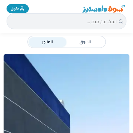
دخول
سوق دادسترز الرئيسية
السوق
المتاجر