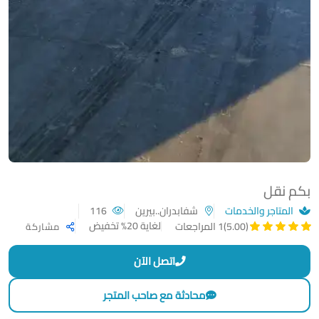
بكم نقل
المتاجر والخدمات
شفابدران..بيرين
116
لغاية 20% تخفيض
(5.00)
1 المراجعات
مشاركة
اتصل الآن
محادثة مع صاحب المتجر