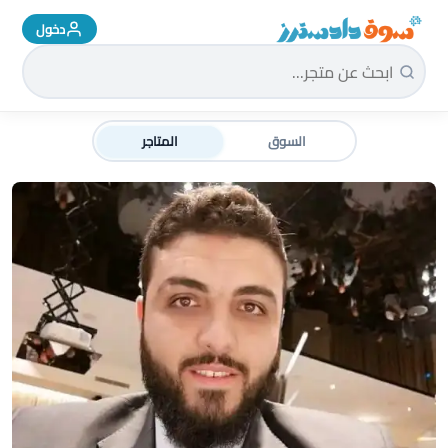
دخول
سوق دادسترز الرئيسية
السوق
المتاجر