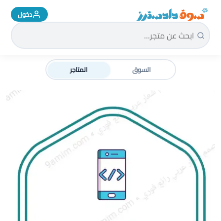
دخول
سوق دادسترز الرئيسية
السوق
المتاجر