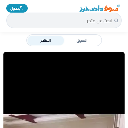
دخول
سوق دادسترز الرئيسية
السوق
المتاجر