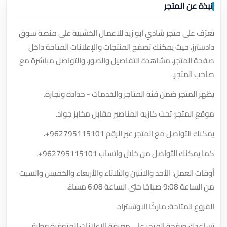
نبذة عن المتجر
تعرّف على متجر شادي ابو زيد للاعمال الخشبية على منصة سوق
دادسترز، حيث يمكنك تصفح المنتجات والإعلانات المتاحة داخل
صفحة المتجر، مشاهدة التفاصيل والصور، والتواصل مباشرة مع
صاحب المتجر.
يظهر المتجر ضمن فئة المتاجر والخدمات - حدادة ونجارة.
موقع المتجر: تحت كازيه المناصير مقابل مخابز جواد.
يمكنك التواصل مع المتجر عبر الرقم
+962795115101
.
كما يمكنك التواصل من خلال واتساب
+962795115101
.
أوقات العمل: الأحد والاثنين والثلاثاء والأربعاء والخميس والسبت
من الساعة 9:08 صباحًا حتى الساعة 6:08 مساءً.
الفروع المتاحة: ماركًا الاوتستراد.
تساعدك صفحة المتجر على معرفة الإعلانات المتوفرة وطرق