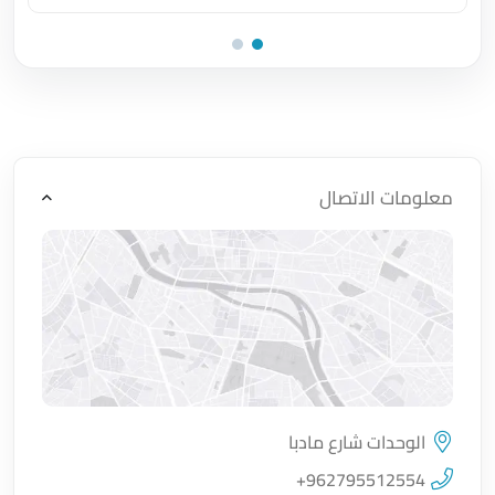
اضغط لتحميل الموقع
معلومات الاتصال
الوحدات شارع مادبا
اضغط لتحميل الموقع
+962795512554