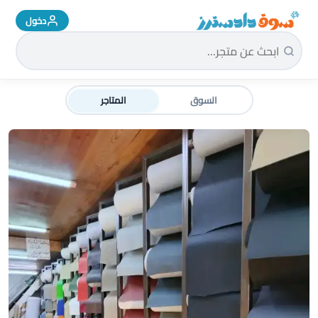
دخول
سوق دادسترز الرئيسية
السوق
المتاجر